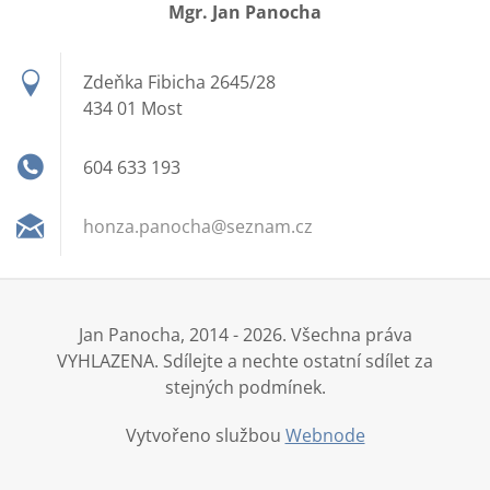
Mgr. Jan Panocha
Zdeňka Fibicha 2645/28
434 01 Most
604 633 193
honza.pa
nocha@se
znam.cz
Jan Panocha, 2014 - 2026. Všechna práva
VYHLAZENA. Sdílejte a nechte ostatní sdílet za
stejných podmínek.
Vytvořeno službou
Webnode